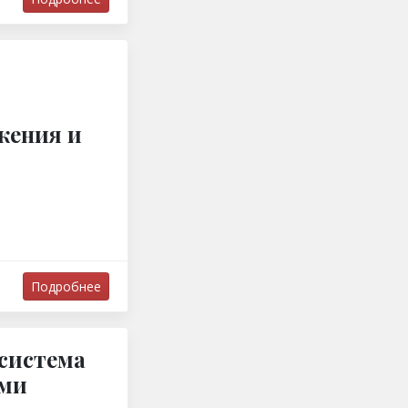
жения и
Подробнее
система
ами